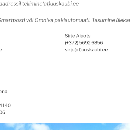
aadressil tellimine(at)uuskaubi.ee
artposti või Omniva pakiautomaati. Tasumine üleka
Sirje Aiaots
(+372) 5692 6856
e
sirje(at)uuskaubi.ee
ond
14140
06