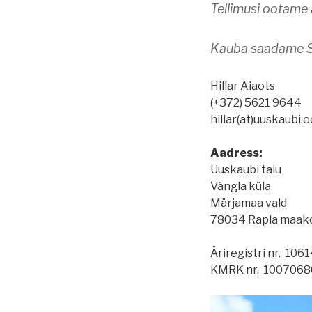
Tellimusi ootame 
Kauba saadame Sm
Hillar Aiaots
(+372) 5621 9644
hillar(at)uuskaubi.e
Aadress:
Uuskaubi talu
Vängla küla
Märjamaa vald
78034 Rapla maak
Äriregistri nr. 106
KMRK nr. 1007068