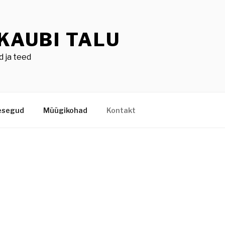
KAUBI TALU
 ja teed
esegud
Müügikohad
Kontakt