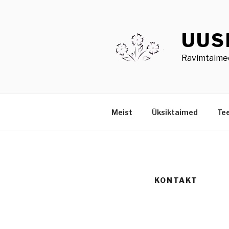
Skip
to
content
UUS
Ravimtaimed
Meist
Üksiktaimed
Te
KONTAKT